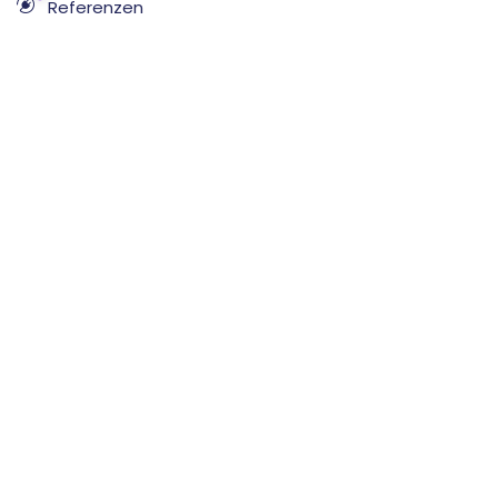
Referenzen
Karriere
Socials
Facebook
LinkedIn
Instagram