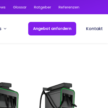
ews
Glossar
Ratgeber
Referenzen
s
Angebot anfordern
Kontakt