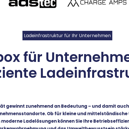
Ladeinfrastruktur für Ihr Unternehmen
box
für Unternehm
iziente Ladeinfrastr
ät gewinnt zunehmend an Bedeutung – und damit auch d
ernehmensstandorte. Ob für kleine und mittelständisch
 moderne Ladelösungen können Sie Ihre Betriebseffizien
rkenwahrnehmung und das Umweltbewusstsein stärk