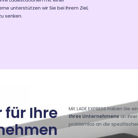
ne unterstützen wir Sie bei Ihrem Ziel,
zu senken.
 für Ihre
Mit LADE EXPRESS haben Sie e
Ihres Unternehmens
an Ihrer
rnehmen
problemlos an die spezifische