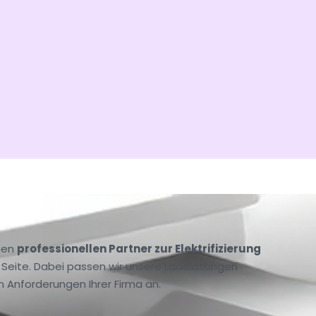
inen
professionellen Partner zur Elektrifizierung
 Seite. Dabei passen wir unsere Ladelösungen
n Anforderungen Ihrer Firma an.