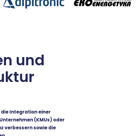
en und
uktur
ie Integration einer
e Unternehmen (KMUs) oder
z verbessern sowie die
en.